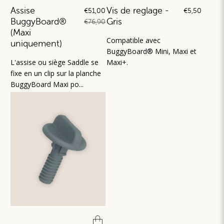
Assise
Vis de reglage -
€51,00
€5,50
BuggyBoard®
Gris
€76,90
(Maxi
Compatible avec
uniquement)
BuggyBoard® Mini, Maxi et
L'assise ou siège Saddle se
Maxi+.
fixe en un clip sur la planche
BuggyBoard Maxi po...