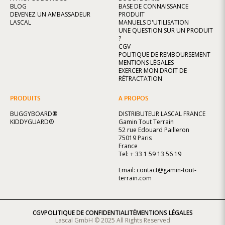
BLOG
BASE DE CONNAISSANCE
DEVENEZ UN AMBASSADEUR
PRODUIT
LASCAL
MANUELS D'UTILISATION
UNE QUESTION SUR UN PRODUIT
?
CGV
POLITIQUE DE REMBOURSEMENT
MENTIONS LÉGALES
EXERCER MON DROIT DE
RÉTRACTATION
PRODUITS
A PROPOS
BUGGYBOARD®
DISTRIBUTEUR LASCAL FRANCE
KIDDYGUARD®
Gamin Tout Terrain
52 rue Edouard Pailleron
75019 Paris
France
Tel: + 33 1 59 13 56 19
Email:
contact@gamin-tout-
terrain.com
CGV
POLITIQUE DE CONFIDENTIALITÉ
MENTIONS LÉGALES
Lascal GmbH © 2025 All Rights Reserved